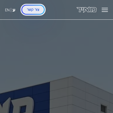
לג
תוכן
ע
צור קשר
EN
|
ראשי