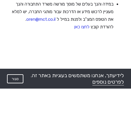
במידה והנך בעלים של מוסך מורשה משרד התחבורה והנך
מעוניין לרכוש מידע או הדרכות עבור מותגי החברה, יש למלא
את הטופס המצ"ב ולפנות במייל ל
oren@mct.co.il
.
להורדת קובץ
לחצו כאן
לידיעתך, אנחנו משתמשים בעוגיות באתר זה.
סגור
לפרטים נוספים
בקשה לזכיינות ומידע טכני
מדיניות הבטיחות ואיכות הסביבה
מדיניות פרטיות